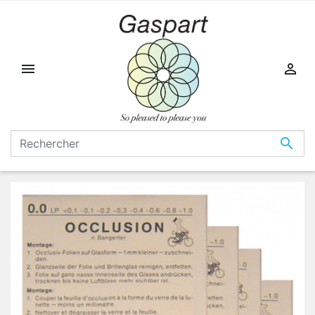


