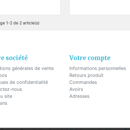
uettes à coller
Fils - "Cyrex" - Drageoirs
s en silicone
Tubes thermo-rétractable
Filtres de "Ryser"
ge 1-2 de 2 article(s)
Boites en plastique
KITS POUR ÉTUDIANTS
e société
Votre compte
tions générales de vente
Informations personnelles
pos
Retours produit
ques de confidentialité
Commandes
ctez-nous
Avoirs
u site
Adresses
ins