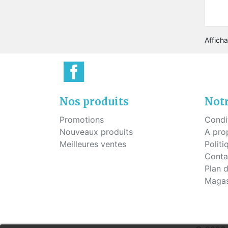
Plaq
Vis pour montage percé
Pont
Vis à tête hexagonale pour
montage percé
Afficha
Vis pour plaquettes
Vis économique
Vis pour le mécanisme des
charnières
Nos produits
Notr
Promotions
Condi
Nouveaux produits
A pro
Meilleures ventes
Politi
Conta
Plan d
Magas