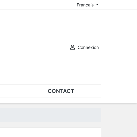
Français

Connexion
CONTACT
ASSORTIMENTS
Assortiments de plaquettes
Assortiments de vis
SUR-LUNETTES