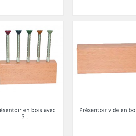
uettes à coller
Fils - "Cyrex" - Drageoirs
s en silicone
Tubes thermo-rétractable
Filtres de "Ryser"
Boites en plastique
KITS POUR ÉTUDIANTS
Aperçu rapide
Aperçu rapide


ésentoir en bois avec
Présentoir vide en bois
5...