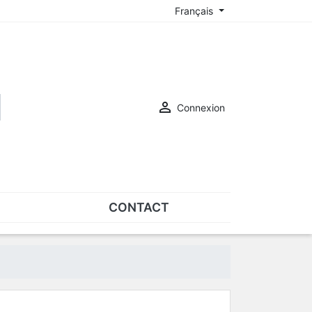
Français

Connexion
CONTACT
ASSORTIMENTS
Assortiments de plaquettes
Assortiments de vis
SUR-LUNETTES