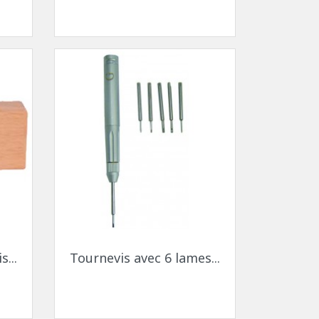
s
Aperçu rapide

...
Tournevis avec 6 lames...