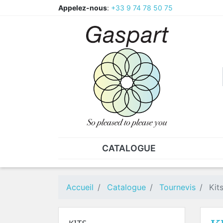
Appelez-nous
:
+33 9 74 78 50 75
CATALOGUE
PINCES - BRUCELLES
ECR
Pinces
CAV
Accueil
Catalogue
Tournevis
Kit
Pièces de rechange pour
Ecr
pinces
Ecr
Brucelles
Ecr