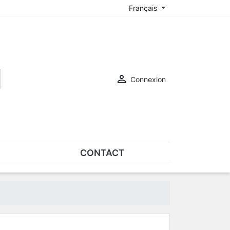
Français

Connexion
CONTACT
ASSORTIMENTS
Assortiments de plaquettes
Assortiments de vis
SUR-LUNETTES