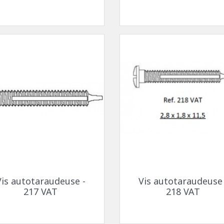
uettes à coller
Fils - "Cyrex" - Drageoirs
s en silicone
Tubes thermo-rétractable
Filtres de "Ryser"
Boites en plastique
KITS POUR ÉTUDIANTS
Aperçu rapide
Aperçu rapide


Vis autotaraudeuse -
Vis autotaraudeuse 
217 VAT
218 VAT