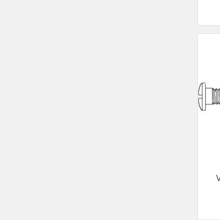
Plaq
Vis pour montage percé
Pont
Vis à tête hexagonale pour
montage percé
Vis pour plaquettes
Vis économique
Vis pour le mécanisme des
charnières