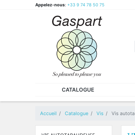
Appelez-nous
:
+33 9 74 78 50 75
CATALOGUE
PINCES - BRUCELLES
ECR
Pinces
CAV
Accueil
Catalogue
Vis
Vis autot
Pièces de rechange pour
Ecr
pinces
Ecr
Brucelles
Ecr