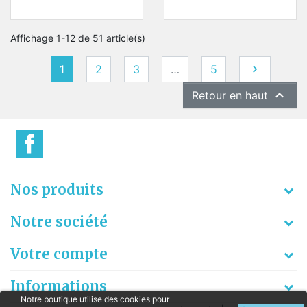
Affichage 1-12 de 51 article(s)
Suivant
1
2
3
…
5


Retour en haut
Nos produits
Notre société
Votre compte
Informations
Notre boutique utilise des cookies pour