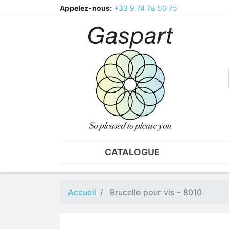
Appelez-nous
:
+33 9 74 78 50 75
CATALOGUE
PINCES - BRUCELLES
ECR
Pinces
CAV
Accueil
Brucelle pour vis - 8010
Pièces de rechange pour
Ecr
pinces
Ecr
Brucelles
Ecr