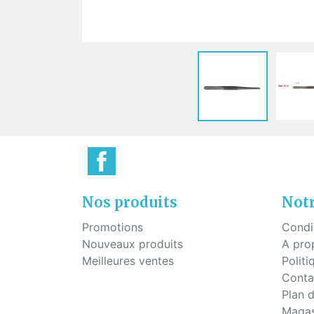
Plaq
Vis pour montage percé
Pont
Vis à tête hexagonale pour
montage percé
Vis pour plaquettes
Vis économique
Vis pour le mécanisme des
charnières
Nos produits
Notr
Promotions
Condi
Nouveaux produits
A pro
Meilleures ventes
Politi
Conta
Plan d
Magas