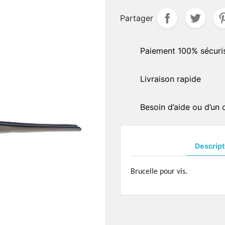
delles
Partager
BRAS DE PLAQUETTES -
aliers
CHARNIÈRES
QUETTES - PONTS EN
Bras de plaquettes à soud
Paiement 100% sécuri
ICONE
Bras de plaquettes à incru
quettes acétate
Charnières à souder
Livraison rapide
quettes semi-souples
AUTOCOLLANTS DE
quettes type "Ray-Ban"
MONTAGES
uettes spéciales
Besoin d’aide ou d’un
Standards
uettes anti-allergiques
Hydrophobes
uettes silicone
quettes symmétriques
Descript
OUTILLAGES DE PRÉCISI
uettes ultra-fines
Présentoirs
uettes spéciales
Brucelle pour vis.
Divers
quettes asymétriques
Soudures en pâtes
quettes céramique
Pierres
uettes ultra-fines
Marqueurs
uettes titanium
Colles