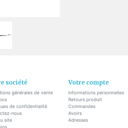
uettes à coller
Fils - "Cyrex" - Drageoirs
s en silicone
Tubes thermo-rétractable
Filtres de "Ryser"
Boites en plastique
KITS POUR ÉTUDIANTS
e société
Votre compte
tions générales de vente
Informations personnelles
pos
Retours produit
ques de confidentialité
Commandes
ctez-nous
Avoirs
u site
Adresses
ins