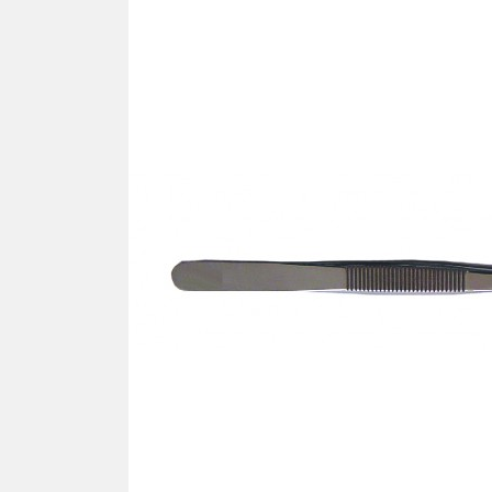
Ron
TOURNEVIS
Cav
Tournevis
Lames
PLA
Kits
SIL
Pla
TOURNE-ÉCROUS
Pla
Tourne-écrous
Pla
Lames
Plaq
Kits
Plaq
Plaq
FRAISES - TARAUDS -
Pla
FORÊTS
Plaq
Plaq
VIS
Pla
Vis autotaraudeuse "VAT"
Pla
Vis facile à casser
Plaq
Vis autocentrante
Plaq
Vis régulière