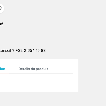
CLIPS SOLAIRE
CORDONS
er
sé
ster
CHAINETTES
Plaqué or 1 micron
Plaqué or 4 microns
Plaqué or 20 microns
 conseil ? +32 2 654 15 83
Plaqué argent 4 microns
Plaqué argent 20 microns
ion
Détails du produit
ON