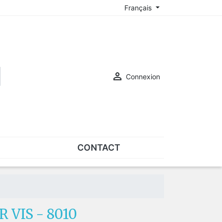
Français

Connexion
CONTACT
ASSORTIMENTS
Assortiments de plaquettes
Assortiments de vis
 VIS - 8010
SUR-LUNETTES