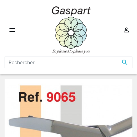


