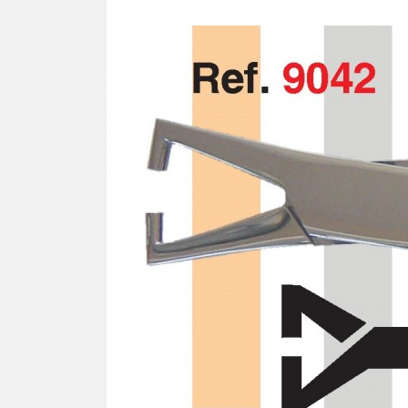
Ron
TOURNEVIS
Cav
Tournevis
Lames
PLA
Kits
SIL
Pla
TOURNE-ÉCROUS
Pla
Tourne-écrous
Pla
Lames
Plaq
Kits
Plaq
Plaq
FRAISES - TARAUDS -
Pla
FORÊTS
Plaq
Plaq
VIS
Pla
Vis autotaraudeuse "VAT"
Pla
Vis facile à casser
Plaq
Vis autocentrante
Plaq
Vis régulière