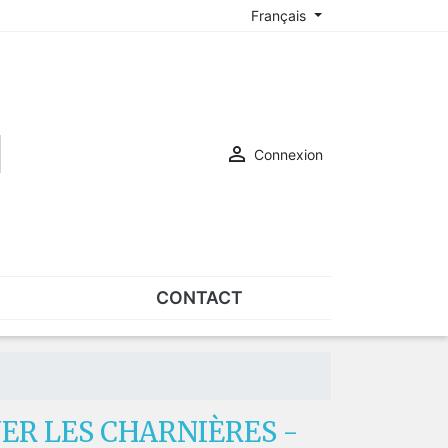
Français

Connexion
CONTACT
ASSORTIMENTS
Assortiments de plaquettes
Assortiments de vis
NER LES CHARNIÈRES -
SUR-LUNETTES