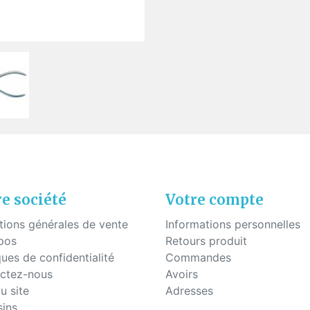
uettes à coller
Fils - "Cyrex" - Drageoirs
s en silicone
Tubes thermo-rétractable
Filtres de "Ryser"
Boites en plastique
KITS POUR ÉTUDIANTS
e société
Votre compte
tions générales de vente
Informations personnelles
pos
Retours produit
ques de confidentialité
Commandes
ctez-nous
Avoirs
u site
Adresses
ins