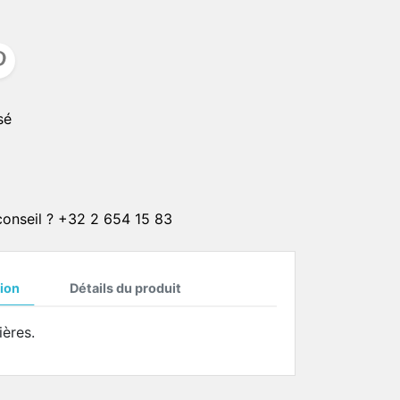
CLIPS SOLAIRE
CORDONS
er
ster
CHAINETTES
sé
Plaqué or 1 micron
Plaqué or 4 microns
Plaqué or 20 microns
Plaqué argent 4 microns
 conseil ? +32 2 654 15 83
Plaqué argent 20 microns
ON
ion
Détails du produit
ières.