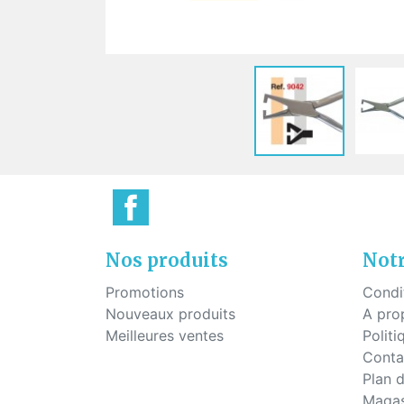
Plaq
Vis pour montage percé
Pont
Vis à tête hexagonale pour
montage percé
Vis pour plaquettes
Vis économique
Vis pour le mécanisme des
charnières
Nos produits
Notr
Promotions
Condi
Nouveaux produits
A pro
Meilleures ventes
Politi
Conta
Plan d
Magas