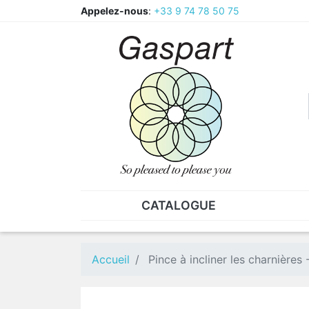
Appelez-nous
:
+33 9 74 78 50 75
CATALOGUE
PINCES - BRUCELLES
ECR
Pinces
CAV
Accueil
Pince à incliner les charnières
Pièces de rechange pour
Ecr
pinces
Ecr
Brucelles
Ecr