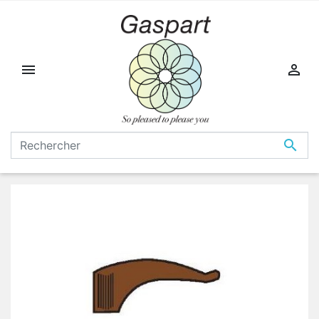


