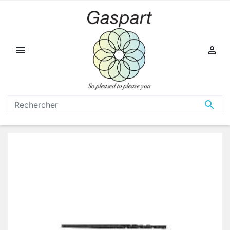


