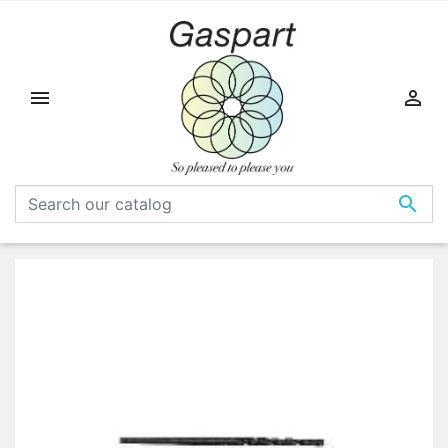


