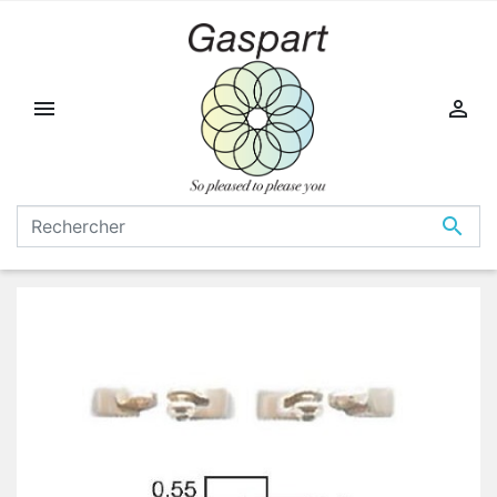


