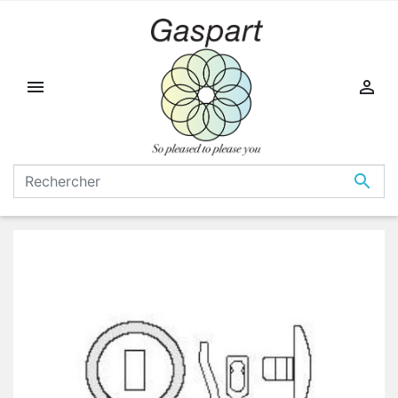


