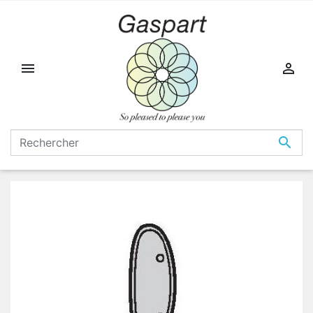


