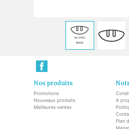
Plaq
Vis pour montage percé
Pont
Vis à tête hexagonale pour
montage percé
Vis pour plaquettes
Vis économique
Vis pour le mécanisme des
charnières
Nos produits
Notr
Promotions
Condi
Nouveaux produits
A pro
Meilleures ventes
Politi
Conta
Plan d
Magas