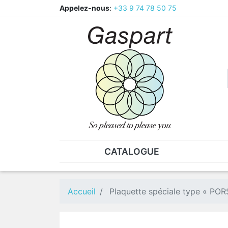
Appelez-nous
:
+33 9 74 78 50 75
CATALOGUE
PINCES - BRUCELLES
ECR
Pinces
CAV
Accueil
Plaquette spéciale type « PO
Pièces de rechange pour
Ecr
pinces
Ecr
Brucelles
Ecr