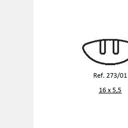
Ron
TOURNEVIS
Cav
Tournevis
Lames
PLA
Kits
SIL
Pla
TOURNE-ÉCROUS
Pla
Tourne-écrous
Pla
Lames
Plaq
Kits
Plaq
Plaq
FRAISES - TARAUDS -
Pla
FORÊTS
Plaq
Plaq
VIS
Pla
Vis autotaraudeuse "VAT"
Pla
Vis facile à casser
Plaq
Vis autocentrante
Plaq
Vis régulière