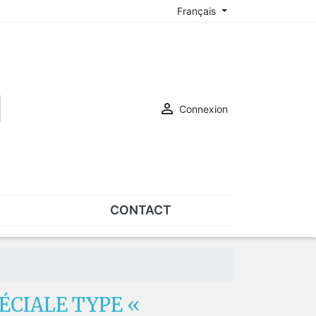
Français

Connexion
CONTACT
ASSORTIMENTS
Assortiments de plaquettes
Assortiments de vis
ÉCIALE TYPE «
SUR-LUNETTES