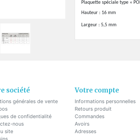
uettes à coller
Plaquette spéciale type « P
Fils - "Cyrex" - Drageoirs
s en silicone
Tubes thermo-rétractable
Hauteur : 16 mm
Filtres de "Ryser"
Largeur : 5,5 mm
Boites en plastique
KITS POUR ÉTUDIANTS
e société
Votre compte
tions générales de vente
Informations personnelles
pos
Retours produit
ques de confidentialité
Commandes
ctez-nous
Avoirs
u site
Adresses
ins