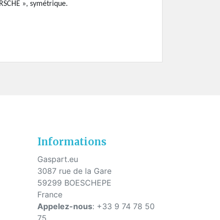
ORSCHE », symétrique.
s
Informations
Gaspart.eu
3087 rue de la Gare
59299 BOESCHEPE
France
Appelez-nous
:
+33 9 74 78 50
75