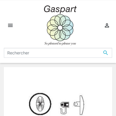


