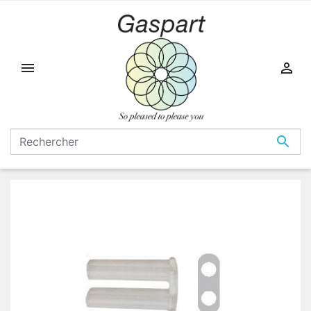


