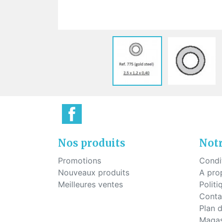
Plaq
Vis pour montage percé
Pont
Vis à tête hexagonale pour
montage percé
Vis pour plaquettes
Vis économique
Vis pour le mécanisme des
charnières
Nos produits
Notr
Promotions
Condi
Nouveaux produits
A pro
Meilleures ventes
Politi
Conta
Plan d
Magas