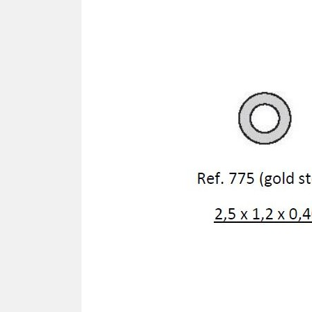
Ron
TOURNEVIS
Cav
Tournevis
Lames
PLA
Kits
SIL
Pla
TOURNE-ÉCROUS
Pla
Tourne-écrous
Pla
Lames
Plaq
Kits
Plaq
Plaq
FRAISES - TARAUDS -
Pla
FORÊTS
Plaq
Plaq
VIS
Pla
Vis autotaraudeuse "VAT"
Pla
Vis facile à casser
Plaq
Vis autocentrante
Plaq
Vis régulière