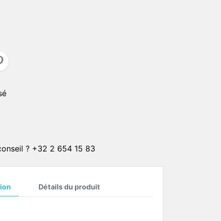
CLIPS SOLAIRE
CORDONS
er
ster
CHAINETTES
Plaqué or 1 micron
Plaqué or 4 microns
sé
Plaqué or 20 microns
Plaqué argent 4 microns
Plaqué argent 20 microns
ON
 conseil ? +32 2 654 15 83
ion
Détails du produit