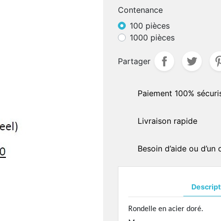
Contenance
delles
BRAS DE PLAQUETTES -
aliers
100 pièces
CHARNIÈRES
1000 pièces
QUETTES - PONTS EN
Bras de plaquettes à soud
ICONE
Bras de plaquettes à incru
Partager
quettes acétate
Charnières à souder
quettes semi-souples
AUTOCOLLANTS DE
quettes type "Ray-Ban"
Paiement 100% sécuri
MONTAGES
uettes spéciales
Standards
uettes anti-allergiques
Livraison rapide
Hydrophobes
uettes silicone
quettes symmétriques
OUTILLAGES DE PRÉCISI
Besoin d’aide ou d’un
uettes ultra-fines
Présentoirs
uettes spéciales
Divers
quettes asymétriques
Soudures en pâtes
quettes céramique
Descript
Pierres
uettes ultra-fines
Marqueurs
Rondelle en acier doré.
uettes titanium
Colles