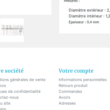
uettes à coller
Mesures :
Fils - "Cyrex" - Drageoirs
s en silicone
Diamètre extérieur : 
Tubes thermo-rétractable
Diamètre intérieur : 1
Filtres de "Ryser"
Boites en plastique
Epaisseur : 0,4 mm
KITS POUR ÉTUDIANTS
e société
Votre compte
tions générales de vente
Informations personnelles
pos
Retours produit
ques de confidentialité
Commandes
ctez-nous
Avoirs
u site
Adresses
ins