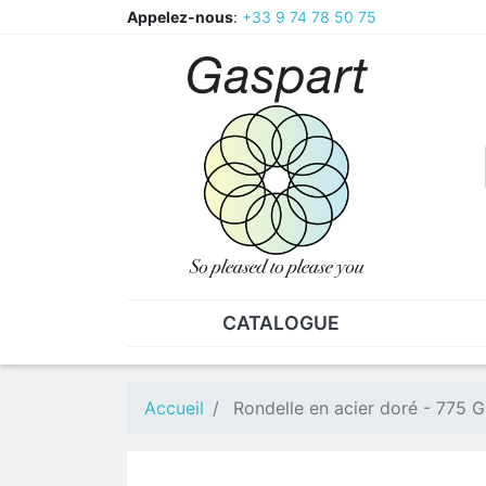
Appelez-nous
:
+33 9 74 78 50 75
CATALOGUE
PINCES - BRUCELLES
ECR
Pinces
CAV
Accueil
Rondelle en acier doré - 775 G
Pièces de rechange pour
Ecr
pinces
Ecr
Brucelles
Ecr