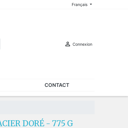
Français

Connexion
CONTACT
ASSORTIMENTS
Assortiments de plaquettes
Assortiments de vis
CIER DORÉ - 775 G
SUR-LUNETTES