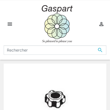


