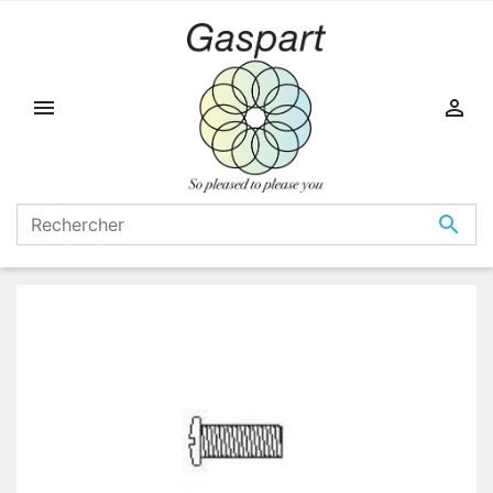


