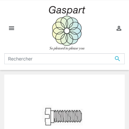


