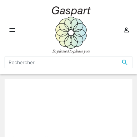


