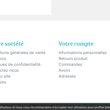
uettes à coller
Fils - "Cyrex" - Drageoirs
s en silicone
Tubes thermo-rétractable
Filtres de "Ryser"
Boites en plastique
KITS POUR ÉTUDIANTS
e société
Votre compte
tions générales de vente
Informations personnelles
pos
Retours produit
ques de confidentialité
Commandes
ctez-nous
Avoirs
u site
Adresses
ins
aspart. Tous droits réservés |
Création de site internet 
tilisateur et nous vous recommandons d'accepter leur utilisation pour profiter pl