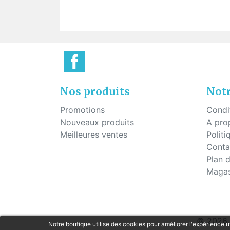
Plaq
Vis pour montage percé
Pont
Vis à tête hexagonale pour
montage percé
Vis pour plaquettes
Vis économique
Vis pour le mécanisme des
charnières
Nos produits
Notr
Promotions
Condi
Nouveaux produits
A pro
Meilleures ventes
Politi
Conta
Plan d
Magas
© 2026 G
Notre boutique utilise des cookies pour améliorer l'expérience u