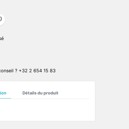
CLIPS SOLAIRE
CORDONS
er
ster
CHAINETTES
sé
Plaqué or 1 micron
Plaqué or 4 microns
Plaqué or 20 microns
Plaqué argent 4 microns
 conseil ? +32 2 654 15 83
Plaqué argent 20 microns
ON
ion
Détails du produit