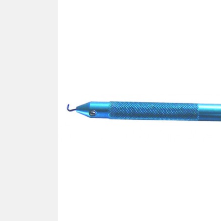
Ron
TOURNEVIS
Cav
Tournevis
Lames
PLA
Kits
SIL
Pla
TOURNE-ÉCROUS
Pla
Tourne-écrous
Pla
Lames
Plaq
Kits
Plaq
Plaq
FRAISES - TARAUDS -
Pla
FORÊTS
Plaq
Plaq
VIS
Pla
Vis autotaraudeuse "VAT"
Pla
Vis facile à casser
Plaq
Vis autocentrante
Plaq
Vis régulière