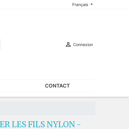
Français

Connexion
CONTACT
ASSORTIMENTS
Assortiments de plaquettes
Assortiments de vis
R LES FILS NYLON -
SUR-LUNETTES