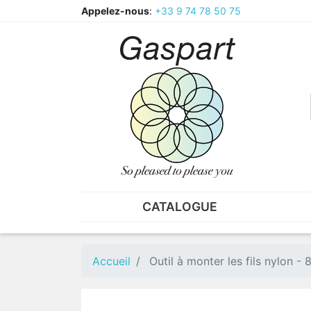
Appelez-nous
:
+33 9 74 78 50 75
CATALOGUE
PINCES - BRUCELLES
ECR
Pinces
CAV
Accueil
Outil à monter les fils nylon - 
Pièces de rechange pour
Ecr
pinces
Ecr
Brucelles
Ecr