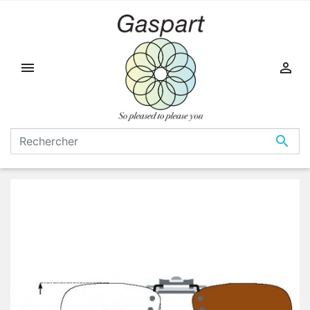


