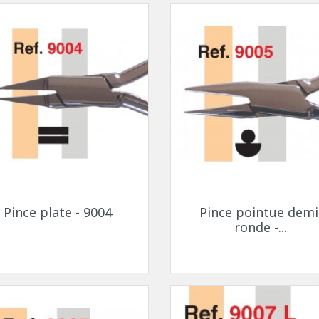
uettes à coller
Fils - "Cyrex" - Drageoirs
s en silicone
Tubes thermo-rétractable
Filtres de "Ryser"
Boites en plastique
KITS POUR ÉTUDIANTS
Aperçu rapide
Aperçu rapide


Pince plate - 9004
Pince pointue demi
ronde -...