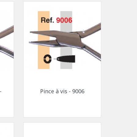
s
Aperçu rapide

-
Pince à vis - 9006