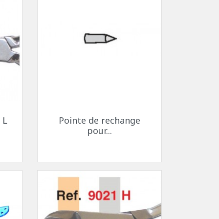
Aperçu rapide

 L
Pointe de rechange
pour...