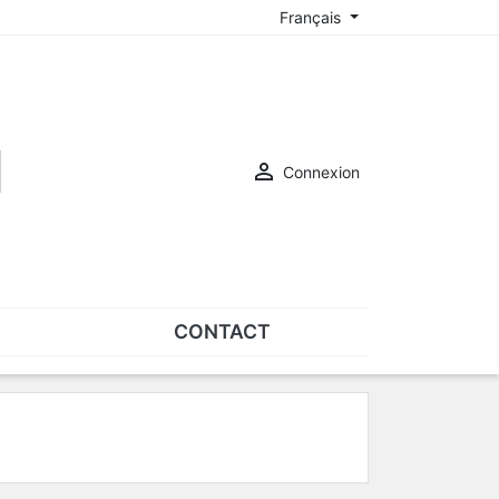
Français

Connexion
CONTACT
ASSORTIMENTS
Assortiments de plaquettes
Assortiments de vis
SUR-LUNETTES