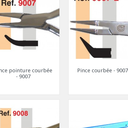
Aperçu rapide
Aperçu rapide


nce pointure courbée
Pince courbée - 9007
- 9007