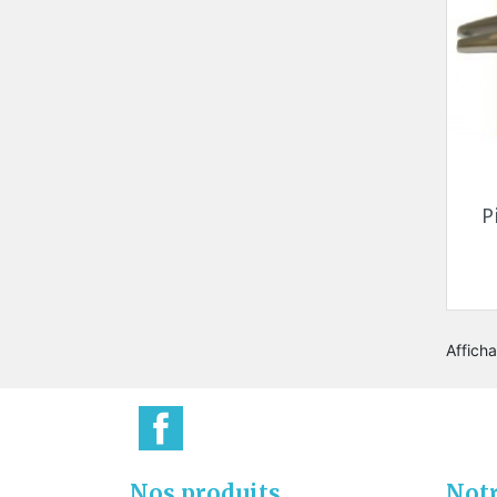
P
Afficha
Nos produits
Notr