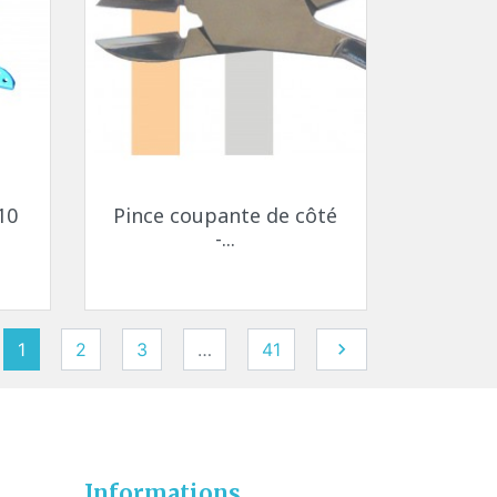
Aperçu rapide

10
Pince coupante de côté
-...
Suivant
1
2
3
…
41

Informations