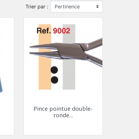
Trier par :
CLIPS SOLAIRE
CORDONS
er
ster
CHAINETTES
Plaqué or 1 micron
Plaqué or 4 microns
Plaqué or 20 microns
Plaqué argent 4 microns
Plaqué argent 20 microns
ON
Aperçu rapide

Pince pointue double-
ronde...