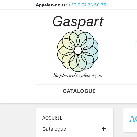
Appelez-nous
:
+33 9 74 78 50 75
CATALOGUE
PINCES - BRUCELLES
ECR
Pinces
CAV
A
ACCUEIL
Pièces de rechange pour
Ecr

Catalogue
pinces
Ecr
Brucelles
Ecr