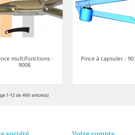
Aperçu rapide
Aperçu rapide


ince multifonctions -
Pince à capsuler - 90
9008
ge 1-12 de 490 article(s)
e société
Votre compte