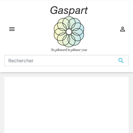


