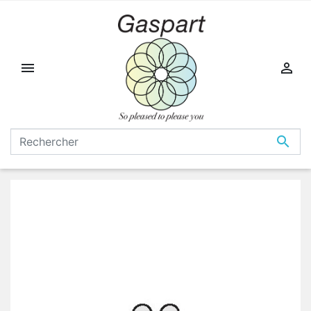


