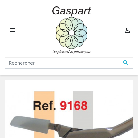


