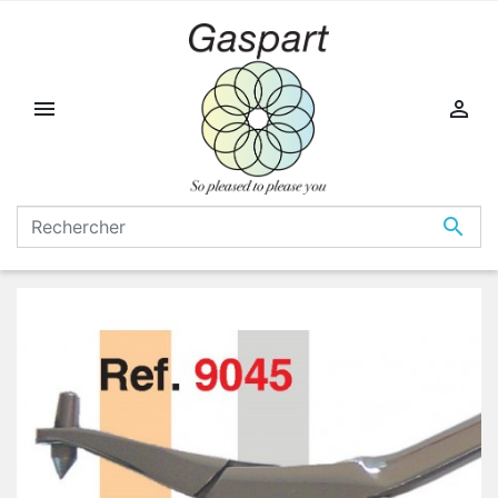


