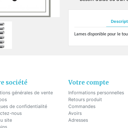
uettes à coller
Fils - "Cyrex" - Drageoirs
s en silicone
Tubes thermo-rétractable
Filtres de "Ryser"
Descript
Boites en plastique
Lames disponible pour le tou
KITS POUR ÉTUDIANTS
e société
Votre compte
tions générales de vente
Informations personnelles
pos
Retours produit
ques de confidentialité
Commandes
ctez-nous
Avoirs
u site
Adresses
ins