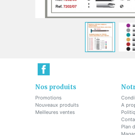
Plaq
Vis pour montage percé
Pont
Vis à tête hexagonale pour
montage percé
Vis pour plaquettes
Vis économique
Vis pour le mécanisme des
charnières
Nos produits
Notr
Promotions
Condi
Nouveaux produits
A pro
Meilleures ventes
Politi
Conta
Plan d
Magas