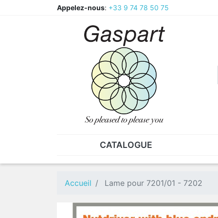
Appelez-nous
:
+33 9 74 78 50 75
CATALOGUE
PINCES - BRUCELLES
ECR
Pinces
CAV
Accueil
Lame pour 7201/01 - 7202
Pièces de rechange pour
Ecr
pinces
Ecr
Brucelles
Ecr