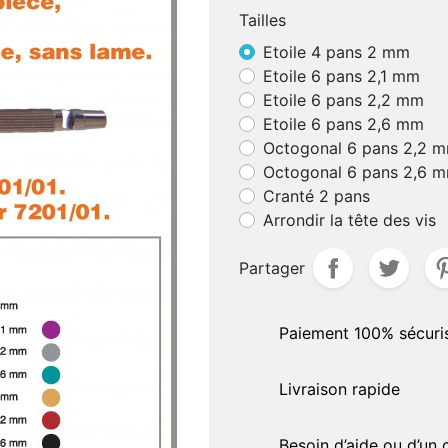
Tailles
delles
BRAS DE PLAQUETTES -
aliers
Etoile 4 pans 2 mm
CHARNIÈRES
Etoile 6 pans 2,1 mm
QUETTES - PONTS EN
Bras de plaquettes à soud
Etoile 6 pans 2,2 mm
ICONE
Bras de plaquettes à incru
Etoile 6 pans 2,6 mm
quettes acétate
Charnières à souder
Octogonal 6 pans 2,2 
quettes semi-souples
Octogonal 6 pans 2,6 
AUTOCOLLANTS DE
quettes type "Ray-Ban"
Cranté 2 pans
MONTAGES
uettes spéciales
Arrondir la tête des vis
Standards
uettes anti-allergiques
Hydrophobes
uettes silicone
Partager
quettes symmétriques
OUTILLAGES DE PRÉCISI
uettes ultra-fines
Présentoirs
uettes spéciales
Paiement 100% sécuri
Divers
quettes asymétriques
Soudures en pâtes
quettes céramique
Livraison rapide
Pierres
uettes ultra-fines
Marqueurs
uettes titanium
Colles
Besoin d’aide ou d’un