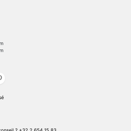
CLIPS SOLAIRE
CORDONS
er
ster
CHAINETTES
mm
Plaqué or 1 micron
mm
Plaqué or 4 microns
Plaqué or 20 microns
Plaqué argent 4 microns
Plaqué argent 20 microns
ON
sé
 conseil ? +32 2 654 15 83