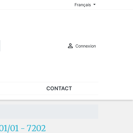
Français

Connexion
CONTACT
ASSORTIMENTS
Assortiments de plaquettes
Assortiments de vis
1/01 - 7202
SUR-LUNETTES