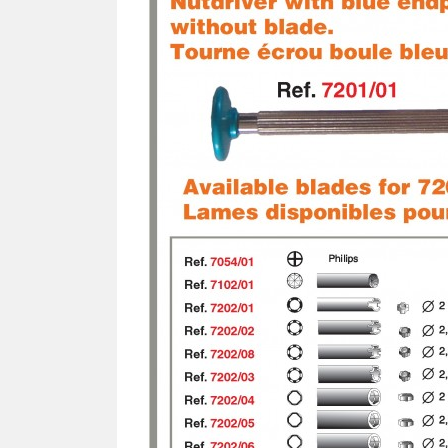
Ron
TOURNEVIS
Cav
Tournevis
Lames
PLA
Kits
SIL
Pla
TOURNE-ÉCROUS
Pla
Tourne-écrous
Pla
Lames
Plaq
Kits
Plaq
Plaq
FRAISES - TARAUDS -
Pla
FORÊTS
Plaq
Plaq
VIS
Pla
Vis autotaraudeuse "VAT"
Pla
Vis facile à casser
Plaq
Vis autocentrante
Plaq
Vis régulière