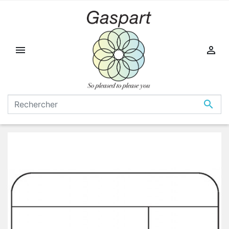


