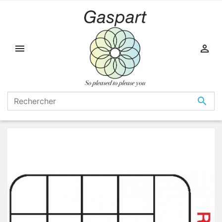


