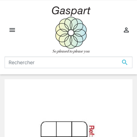


