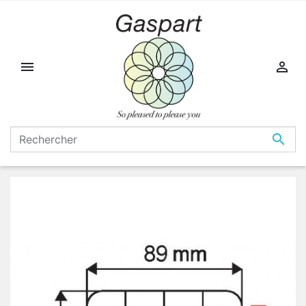


