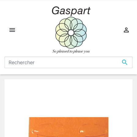


