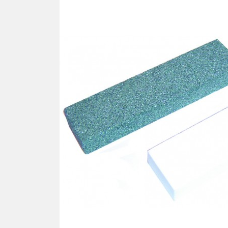
Ron
TOURNEVIS
Cav
Tournevis
Lames
PLA
Kits
SIL
Pla
TOURNE-ÉCROUS
Pla
Tourne-écrous
Pla
Lames
Plaq
Kits
Plaq
Plaq
FRAISES - TARAUDS -
Pla
FORÊTS
Plaq
Plaq
VIS
Pla
Vis autotaraudeuse "VAT"
Pla
Vis facile à casser
Plaq
Vis autocentrante
Plaq
Vis régulière