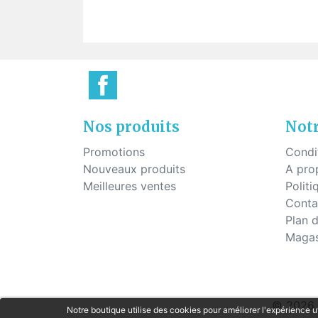
Plaq
Vis pour montage percé
Pont
Vis à tête hexagonale pour
montage percé
Vis pour plaquettes
Vis économique
Vis pour le mécanisme des
charnières
Nos produits
Notr
Promotions
Condi
Nouveaux produits
A pro
Meilleures ventes
Politi
Conta
Plan d
Magas
© 2026 G
Notre boutique utilise des cookies pour améliorer l'expérience u