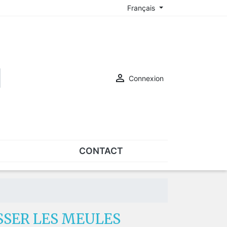
Français

Connexion
CONTACT
ASSORTIMENTS
Assortiments de plaquettes
Assortiments de vis
SSER LES MEULES
SUR-LUNETTES