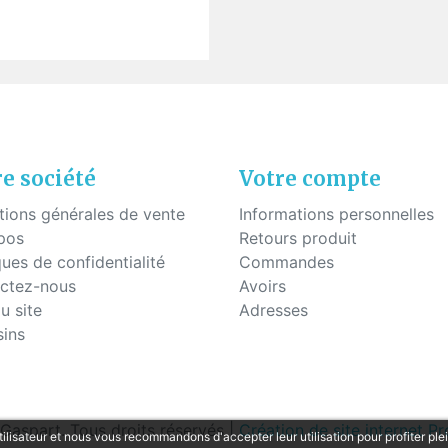
uettes à coller
Fils - "Cyrex" - Drageoirs
s en silicone
Tubes thermo-rétractable
Filtres de "Ryser"
Boites en plastique
KITS POUR ÉTUDIANTS
e société
Votre compte
tions générales de vente
Informations personnelles
pos
Retours produit
ques de confidentialité
Commandes
ctez-nous
Avoirs
u site
Adresses
ins
aspart. Tous droits réservés |
Création de site internet 
tilisateur et nous vous recommandons d'accepter leur utilisation pour profiter pl