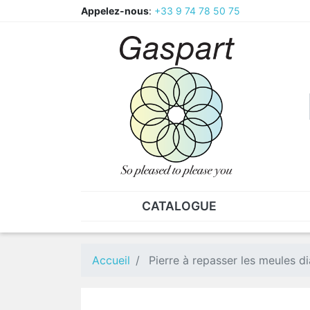
Appelez-nous
:
+33 9 74 78 50 75
CATALOGUE
PINCES - BRUCELLES
ECR
Pinces
CAV
Accueil
Pierre à repasser les meules d
Pièces de rechange pour
Ecr
pinces
Ecr
Brucelles
Ecr