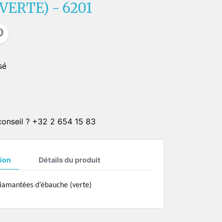
ERTE) - 6201
CLIPS SOLAIRE
CORDONS
er
ster
CHAINETTES
sé
Plaqué or 1 micron
Plaqué or 4 microns
Plaqué or 20 microns
Plaqué argent 4 microns
 conseil ? +32 2 654 15 83
Plaqué argent 20 microns
ON
ion
Détails du produit
 diamantées d’ébauche (verte)