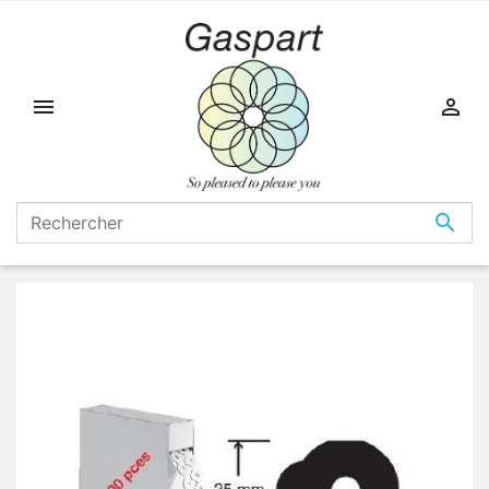


