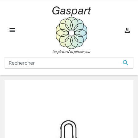


