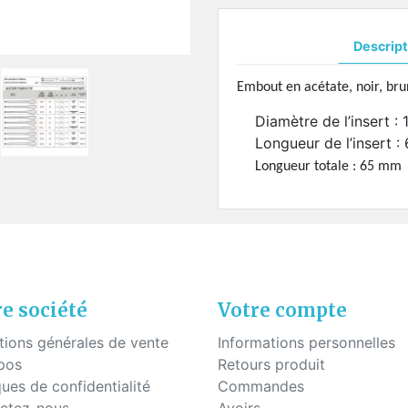
uettes à coller
Fils - "Cyrex" - Drageoirs
s en silicone
Tubes thermo-rétractable
Descript
Filtres de "Ryser"
Boites en plastique
Embout en acétate, noir, bru
Diamètre de l’insert :
KITS POUR ÉTUDIANTS
Longueur de l’insert 
Longueur totale : 65 mm
e société
Votre compte
tions générales de vente
Informations personnelles
pos
Retours produit
ques de confidentialité
Commandes