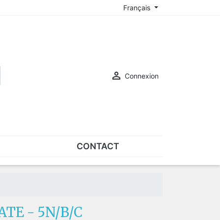
Français

Connexion
CONTACT
ASSORTIMENTS
Assortiments de plaquettes
Assortiments de vis
TE - 5N/B/C
SUR-LUNETTES