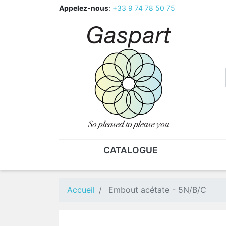
Appelez-nous
:
+33 9 74 78 50 75
CATALOGUE
PINCES - BRUCELLES
ECR
Pinces
CAV
Accueil
Embout acétate - 5N/B/C
Pièces de rechange pour
Ecr
pinces
Ecr
Brucelles
Ecr