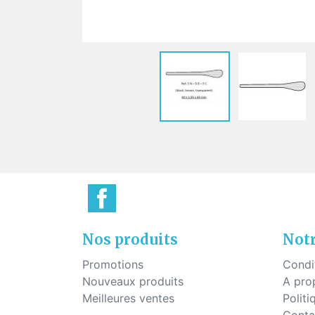
Plaq
Vis pour montage percé
Pont
Vis à tête hexagonale pour
montage percé
Vis pour plaquettes
Vis économique
Vis pour le mécanisme des
charnières
Nos produits
Notr
Promotions
Condi
Nouveaux produits
A pro
Meilleures ventes
Politi