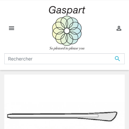


