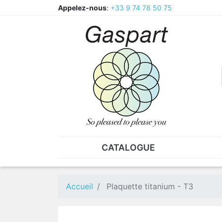
Appelez-nous
:
+33 9 74 78 50 75
CATALOGUE
PINCES - BRUCELLES
ECR
Pinces
CAV
Accueil
Plaquette titanium - T3
Pièces de rechange pour
Ecr
pinces
Ecr
Brucelles
Ecr