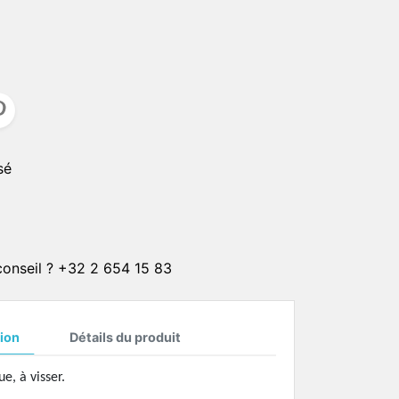
CLIPS SOLAIRE
CORDONS
er
ster
CHAINETTES
Plaqué or 1 micron
Plaqué or 4 microns
sé
Plaqué or 20 microns
Plaqué argent 4 microns
Plaqué argent 20 microns
ON
 conseil ? +32 2 654 15 83
ion
Détails du produit
e, à visser.