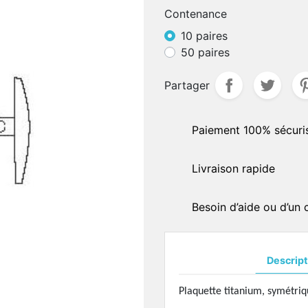
Contenance
delles
BRAS DE PLAQUETTES -
aliers
10 paires
CHARNIÈRES
50 paires
QUETTES - PONTS EN
Bras de plaquettes à soud
ICONE
Bras de plaquettes à incru
Partager
quettes acétate
Charnières à souder
quettes semi-souples
AUTOCOLLANTS DE
quettes type "Ray-Ban"
Paiement 100% sécuri
MONTAGES
uettes spéciales
Standards
uettes anti-allergiques
Livraison rapide
Hydrophobes
uettes silicone
quettes symmétriques
OUTILLAGES DE PRÉCISI
Besoin d’aide ou d’un
uettes ultra-fines
Présentoirs
uettes spéciales
Divers
quettes asymétriques
Soudures en pâtes
quettes céramique
Descript
Pierres
uettes ultra-fines
Marqueurs
Plaquette titanium, symétriqu
uettes titanium
Colles