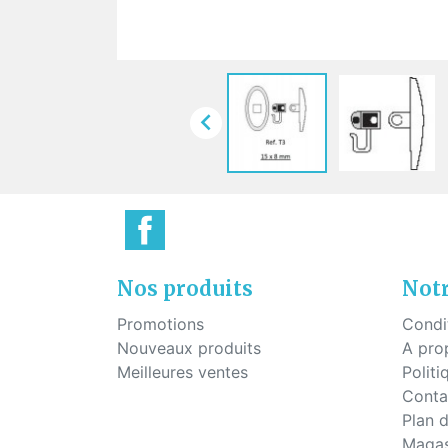
Plaq
Vis pour montage percé
Pont
Vis à tête hexagonale pour
montage percé
Vis pour plaquettes
Vis économique

Vis pour le mécanisme des
charnières
Nos produits
Notr
Promotions
Condi
Nouveaux produits
A pro
Meilleures ventes
Politi
Conta
Plan d
Magas