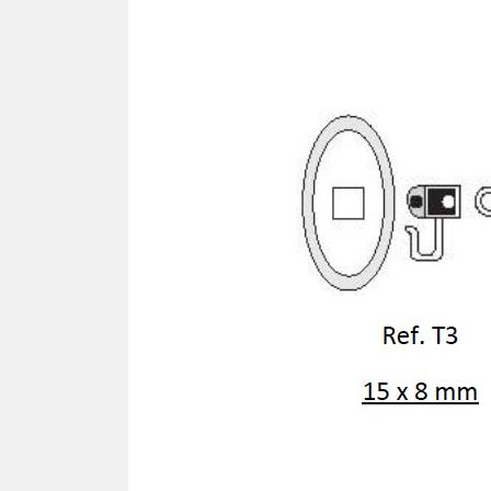
Ron
TOURNEVIS
Cav
Tournevis
Lames
PLA
Kits
SIL
Pla
TOURNE-ÉCROUS
Pla
Tourne-écrous
Pla
Lames
Plaq
Kits
Plaq
Plaq
FRAISES - TARAUDS -
Pla
FORÊTS
Plaq
Plaq
VIS
Pla
Vis autotaraudeuse "VAT"
Pla
Vis facile à casser
Plaq
Vis autocentrante
Plaq
Vis régulière