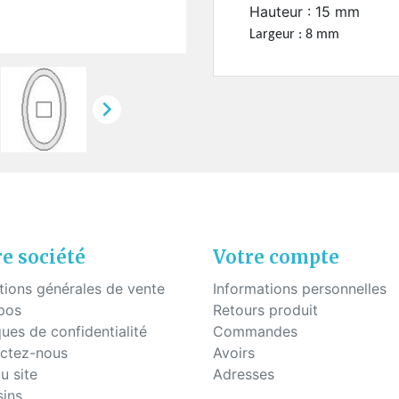
uettes à coller
Hauteur : 15 mm
Fils - "Cyrex" - Drageoirs
s en silicone
Largeur : 8 mm
Tubes thermo-rétractable
Filtres de "Ryser"
Boites en plastique

KITS POUR ÉTUDIANTS
e société
Votre compte
tions générales de vente
Informations personnelles
pos
Retours produit
ques de confidentialité
Commandes
ctez-nous
Avoirs
u site
Adresses
ins