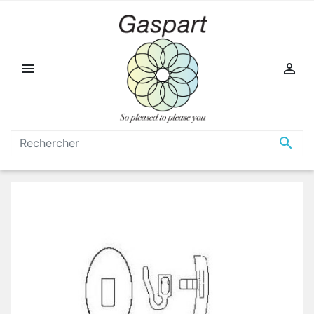


