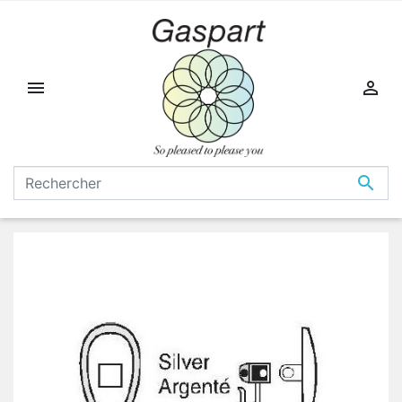


