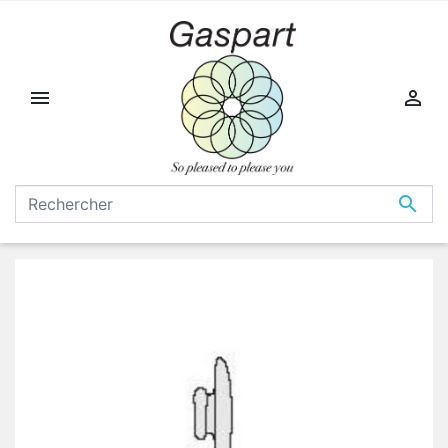


