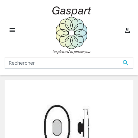


