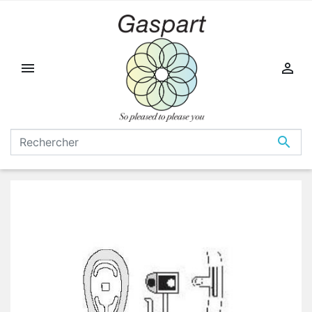


