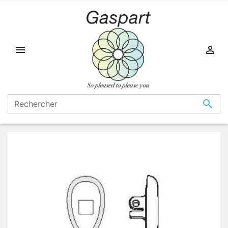


