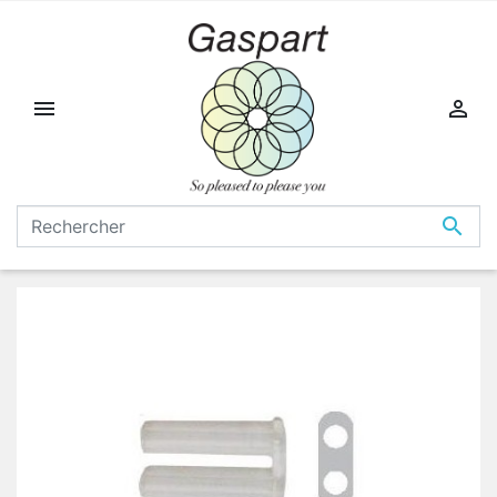


