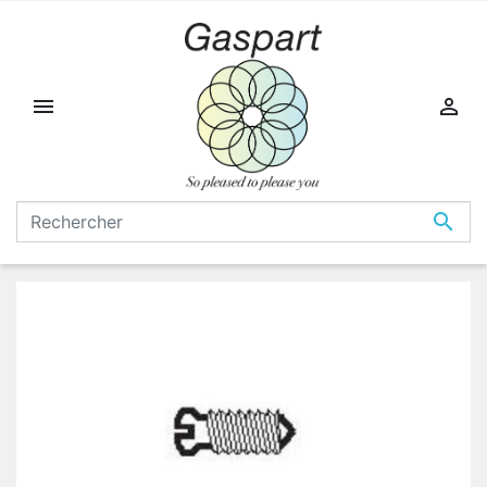


