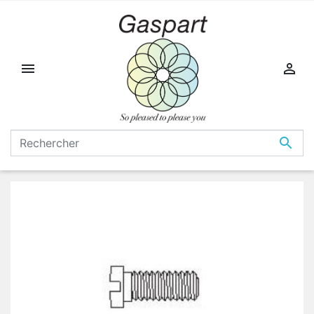


